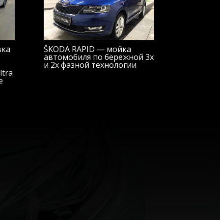
вка
ŠKODA RAPID — мойка
автомобиля по бережной 3х
и 2х фазной технологии
tra
e