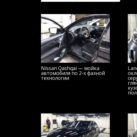
Nissan Qashqai — мойка
Lan
автомобиля по 2-х фазной
окл
технологии
сер
гля
куз
пол