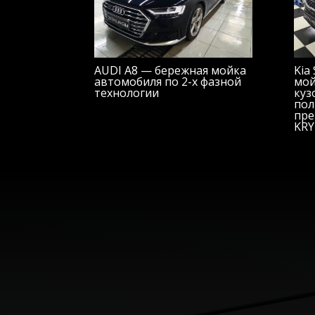
AUDI A8 — бережная мойка
Kia
автомобиля по 2-х фазной
мой
технологии
куз
пол
пре
KRY