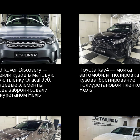
d Rover Discovery —
Toyota Rav4 — мойка
еили кузов в матовую
автомобиля, полировка
ую пленку Oracal 970,
кузова, бронирование
нцевые элементы
полиуретановой пленк
ова забронировали
Hexis
иуретаном Hexis