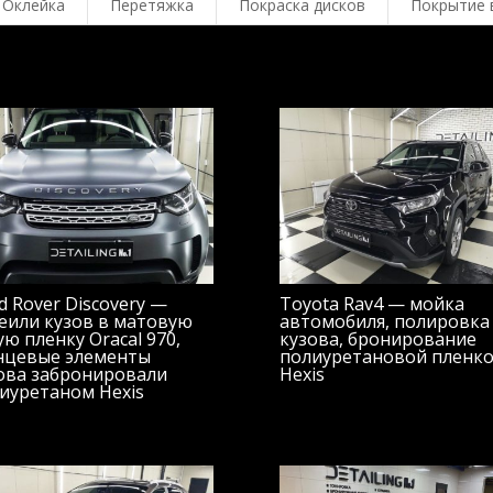
Оклейка
Перетяжка
Покраска дисков
Покрытие 
d Rover Discovery —
Toyota Rav4 — мойка
еили кузов в матовую
автомобиля, полировка
ую пленку Oracal 970,
кузова, бронирование
нцевые элементы
полиуретановой пленк
ова забронировали
Hexis
иуретаном Hexis