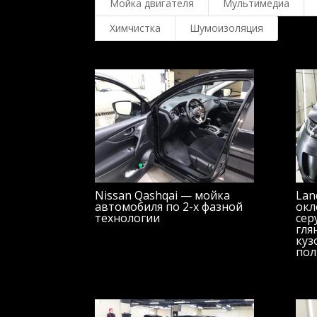
Мойка двигателя
Мультимедиа
Химчистка
Шумоизоляция
Nissan Qashqai — мойка
Lan
автомобиля по 2-х фазной
окл
технологии
сер
гля
куз
пол