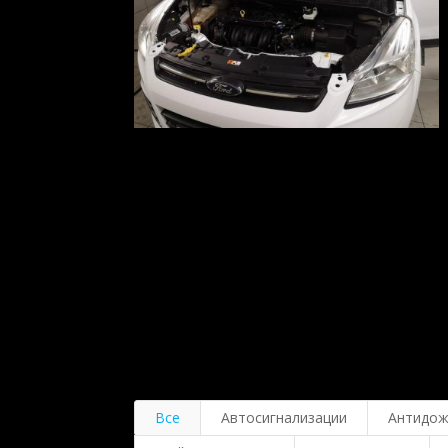
Все
Автосигнализации
Антидо