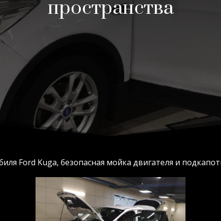
пространства
иля Ford Kuga, безопасная мойка двигателя и подкапо