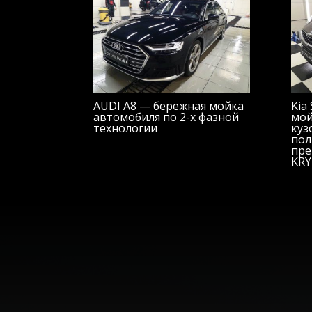
AUDI A8 — бережная мойка
Kia
автомобиля по 2-х фазной
мой
технологии
куз
пол
пре
KRY