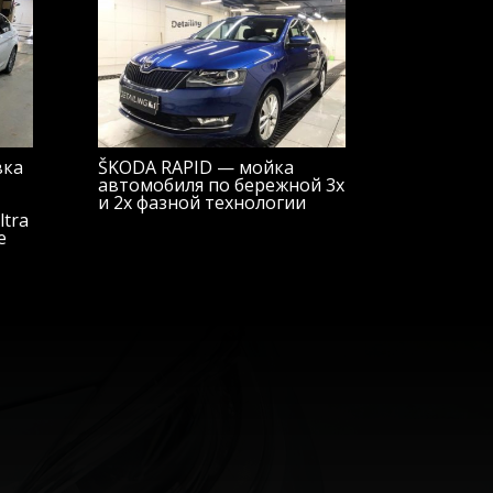
вка
ŠKODA RAPID — мойка
автомобиля по бережной 3х
и 2х фазной технологии
tra
e